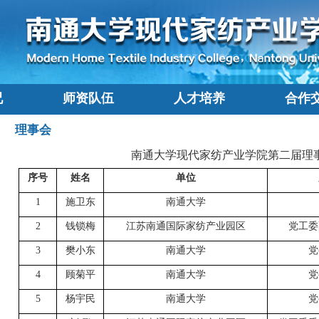
况
师资队伍
人才培养
合作
理事会
南通大学
现代家纺产业
学院第二届理
序号
姓名
单位
1
施卫东
南通大学
2
钱锁梅
江苏南通国际家纺产业园区
党工委
3
樊小东
南通大学
党
4
顾菊平
南通大学
党
5
杨宇民
南通大学
党