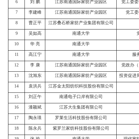
6
刘 鹏
江苏南通国际家纺产业园区
党工委委
7
李建峰
江苏南通国际家纺产业园区
党工委
8
曹正平
江苏叠石桥家纺产业集团有限公司
9
吴如高
南通大学
10
华 亮
南通大学
11
高江宁
南通大学
服
12
李 康
江苏南通国际家纺产业园区
党政办（
13
沈旭东
江苏南通国际家纺产业园区
投资促进
14
袁洪兵
江苏金太阳纺织科技股份有限公司
15
刘正午
南通电子口岸有限公司
16
漆颖斌
江苏大生集团有限公司
17
陶永瑛
罗莱生活科技股份有限公司
18
陈永兵
紫罗兰家纺科技股份有限公司
19
张 瑜
南通大学
现代家